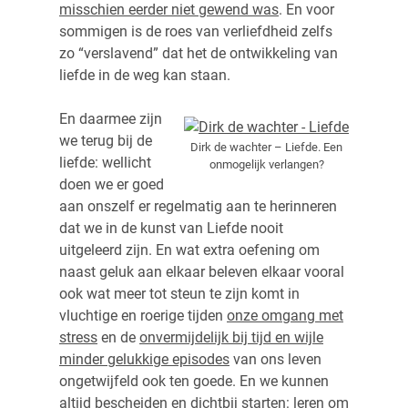
misschien eerder niet gewend was
. En voor
sommigen is de roes van verliefdheid zelfs
zo “verslavend” dat het de ontwikkeling van
liefde in de weg kan staan.
En daarmee zijn
we terug bij de
Dirk de wachter – Liefde. Een
liefde: wellicht
onmogelijk verlangen?
doen we er goed
aan onszelf er regelmatig aan te herinneren
dat we in de kunst van Liefde nooit
uitgeleerd zijn. En wat extra oefening om
naast geluk aan elkaar beleven elkaar vooral
ook wat meer tot steun te zijn komt in
vluchtige en roerige tijden
onze omgang met
stress
en de
onvermijdelijk bij tijd en wijle
minder gelukkige episodes
van ons leven
ongetwijfeld ook ten goede. En we kunnen
altijd bescheiden en dichtbij starten: leren om