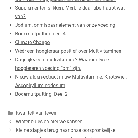
Supplementen slikken. Merk je daar überhaupt wat
van?
Jodium, onmisbaar element van onze voeding.
Bodemuitputting deel 4
Climate Change
Wéér een hoogleraar positief over Multivitaminen
Dagelijks een multivitamine? Waarom twee
hoogleraren voeding “om” zijn.
Nieuw algen-extract in uw Multivitamine: Knotswier,
Ascophyllum nodosum
Bodemuitputting. Deel 2
Categorieën
Kwaliteit van leven
Winter blues en nieuwe kansen
Kleine stapjes terug naar onze oorspronkelijke