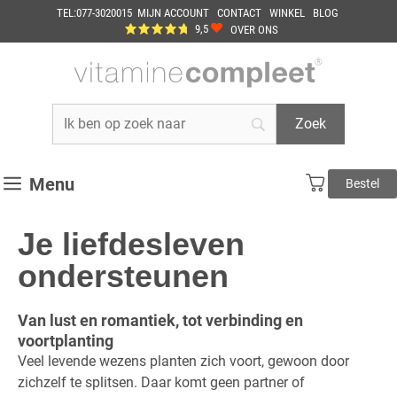
Ga
TEL:077-3020015
MIJN ACCOUNT
CONTACT
WINKEL
BLOG
naar
9,5
OVER ONS
de
inhoud
Menu
Bestel
Je liefdesleven
ondersteunen
Van lust en romantiek, tot verbinding en
voortplanting
Veel levende wezens planten zich voort, gewoon door
zichzelf te splitsen. Daar komt geen partner of