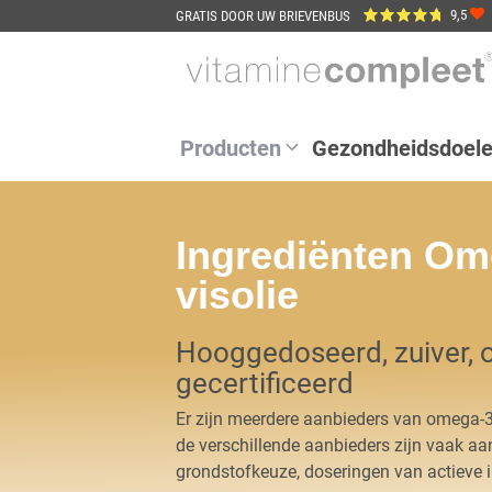
Ga
9,5
GRATIS DOOR UW BRIEVENBUS
naar
de
inhoud
Producten
Gezondheidsdoel
Ingrediënten Om
visolie
Hooggedoseerd, zuiver, o
gecertificeerd
Er zijn meerdere aanbieders van omega-3
de verschillende aanbieders zijn vaak aanz
grondstofkeuze, doseringen van actieve in