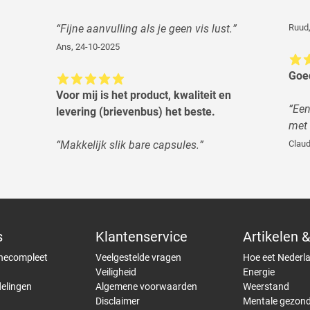
“
Fijne aanvulling als je geen vis lust.
”
Ruud
Ans
,
24-10-2025
Goed
Voor mij is het product, kwaliteit en
“
Een
levering (brievenbus) het beste.
met
“
Makkelijk slik bare capsules.
”
Clau
s
Klantenservice
Artikelen &
necompleet
Veelgestelde vragen
Hoe eet Nederl
Veiligheid
Energie
elingen
Algemene voorwaarden
Weerstand
Disclaimer
Mentale gezond