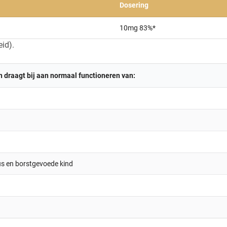
Dosering
10mg 83%*
id).
 draagt bij aan normaal functioneren van:
us en borstgevoede kind