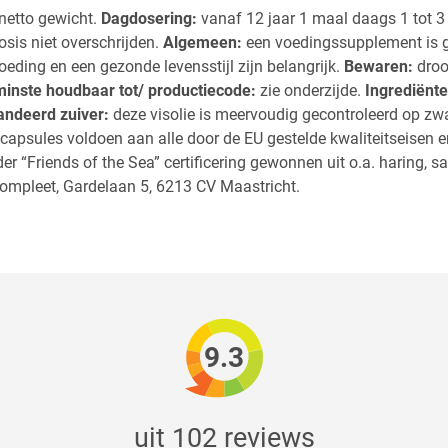
netto gewicht.
Dagdosering:
vanaf 12 jaar 1 maal daags 1 tot 3
sis niet overschrijden.
Algemeen:
een voedingssupplement is g
eding en een gezonde levensstijl zijn belangrijk.
Bewaren:
droo
inste houdbaar tot/ productiecode:
zie onderzijde.
Ingrediënte
ndeerd zuiver:
deze visolie is meervoudig gecontroleerd op zwa
capsules voldoen aan alle door de EU gestelde kwaliteitseisen e
r “Friends of the Sea” certificering gewonnen uit o.a. haring, s
ompleet, Gardelaan 5, 6213 CV Maastricht.
9.3
uit 102 reviews