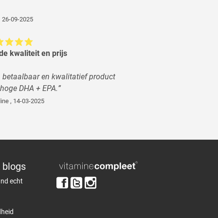
,
26-09-2025
e kwaliteit en prijs
 betaalbaar en kwalitatief product
 hoge DHA + EPA.
”
dine
,
14-03-2025
 blogs
and echt
heid