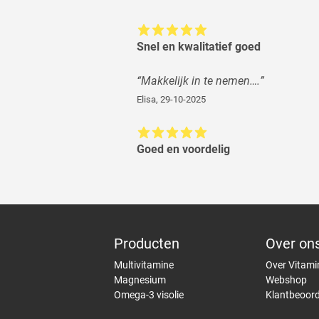
Snel en kwalitatief goed
“
Makkelijk in te nemen….
”
Elisa
,
29-10-2025
Goed en voordelig
Producten
Over on
Multivitamine
Over Vitami
Magnesium
Webshop
Omega-3 visolie
Klantbeoord