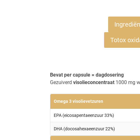
Ingredië
Totox oxida
Bevat per capsule = dagdosering
Gezuiverd
visolieconcentraat
1000 mg w
Omega 3 visolievetzuren
EPA (eicosapentaeenzuur 33%)
DHA (docosahexaeenzuur 22%)