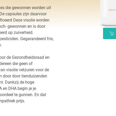
es die gewonnen worden uit
 De capsules zijn daarvoor
ificeerd Deze visolie worden
isch- gewonnen en is door
eerd op zuiverheid.
esticiden. Gegarandeerd fris,
.
oor de Gezondheidsraad en
ereen die geen of
an visolie vetzuren voor de
en door door tienduizenden
nt. Dankzij de hoge
A en DHA begin je je
oordeel te gunnen. En dat
pathiek prijs.