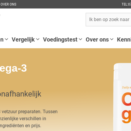
OVER ONS
TEL:0
en
Vergelijk
Voedingstest
Over ons
Kenn
ega-3
nafhankelijk
 vetzuur preparaten. Tussen
ienlijke verschillen in
grediënten en prijs.