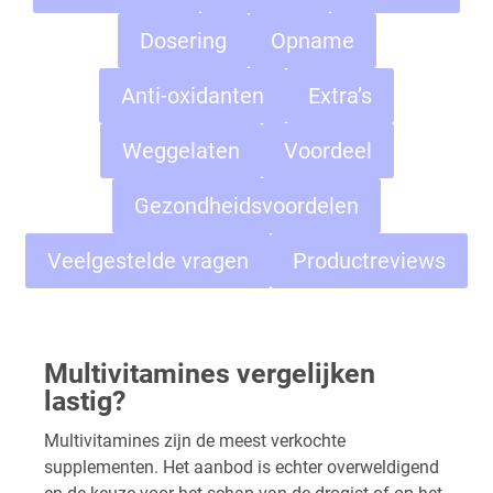
Dosering
Opname
Anti-oxidanten
Extra’s
Weggelaten
Voordeel
Gezondheidsvoordelen
Veelgestelde vragen
Productreviews
Multivitamines vergelijken
lastig?
Multivitamines zijn de meest verkochte
supplementen. Het aanbod is echter overweldigend