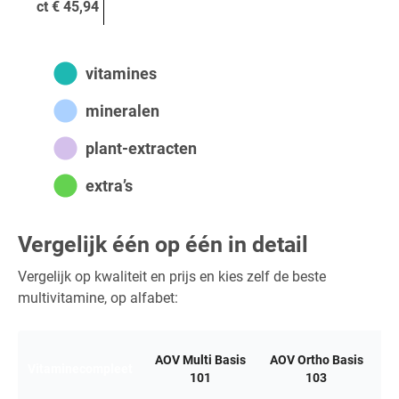
ct € 45,94
vitamines
mineralen
plant-extracten
extra’s
Vergelijk één op één in detail
Vergelijk op kwaliteit en prijs en kies zelf de beste
multivitamine, op alfabet:
AOV Multi Basis
AOV Ortho Basis
Bi
Vitaminecompleet
101
103