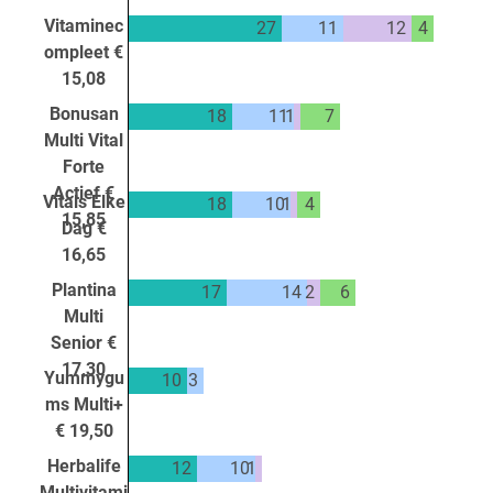
Vitaminec
27
11
12
4
ompleet €
15,08
Bonusan
18
11
1
7
Multi Vital
Forte
Actief €
Vitals Elke
18
10
1
4
15,85
Dag €
16,65
Plantina
17
14
2
6
Multi
Senior €
17,30
Yummygu
10
3
ms Multi+
€ 19,50
Herbalife
12
10
1
Multivitami