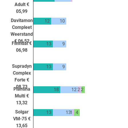
Adult €
05,99
Davitamon
12
10
Compleet
Weerstand
€ 06,52
Flinndal €
13
9
06,98
Supradyn
13
9
Complex
Forte €
08,73
Plantina
18
12
2
2
Multi €
13,32
Solgar
13
13
1
4
VM-75 €
13,65