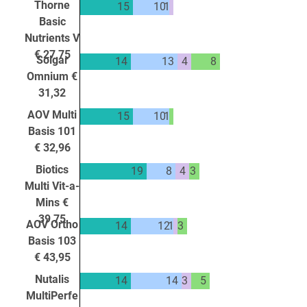
Thorne
15
10
1
Basic
Nutrients V
€ 27,75
Solgar
14
13
4
8
Omnium €
31,32
AOV Multi
15
10
1
Basis 101
€ 32,96
Biotics
19
8
4
3
Multi Vit-a-
Mins €
39,75
AOV Ortho
14
12
1
3
Basis 103
€ 43,95
Nutalis
14
14
3
5
MultiPerfe