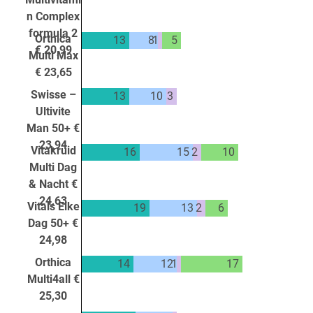
n Complex
formula 2
Orthica
13
8
1
5
€ 20,99
Multi Max
€ 23,65
Swisse –
13
10
3
Ultivite
Man 50+ €
23,94
Vitakruid
16
15
2
10
Multi Dag
& Nacht €
24,63
Vitals Elke
19
13
2
6
Dag 50+ €
24,98
Orthica
14
12
1
17
Multi4all €
25,30