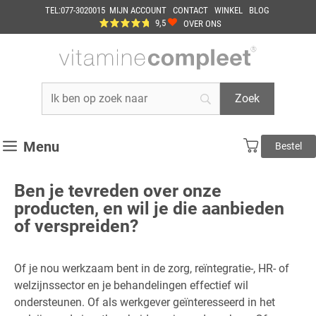
Ga
TEL:077-3020015
MIJN ACCOUNT
CONTACT
WINKEL
BLOG
naar
9,5
OVER ONS
de
inhoud
Menu
Bestel
Ben je tevreden over onze
producten, en wil je die aanbieden
of verspreiden?
Of je nou werkzaam bent in de zorg, reïntegratie-, HR- of
welzijnssector en je behandelingen effectief wil
ondersteunen. Of als werkgever geïnteresseerd in het