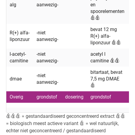
alg
aanwezig-
en
spoorelementen
bevat 12 mg
R(+) alfa-
-niet
R(+) alfa-
liponzuur
aanwezig-
liponzuur
l-acetyl-
-niet
acetyl l
carnitine
aanwezig-
carnitine
bitartaat, bevat
-niet
dmae
7,5 mg DMAE
aanwezig-
Overig
grondstof
dosering
grondstof
d
= gestandaardiseerd geconcentreerd extract
= biologisch meest actieve variant
= wel natuurlijk,
echter niet geconcentreerd / gestandaardiseerd