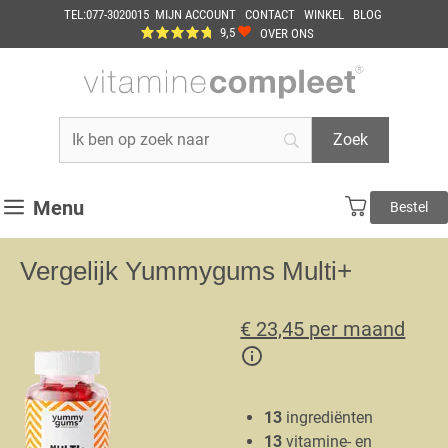
Ga
TEL:077-3020015
MIJN ACCOUNT
CONTACT
WINKEL
BLOG
naar
9,5
OVER ONS
de
inhoud
Menu
Bestel
Vergelijk Yummygums Multi+
€ 23,45 per maand
13
ingrediënten
13
vitamine- en