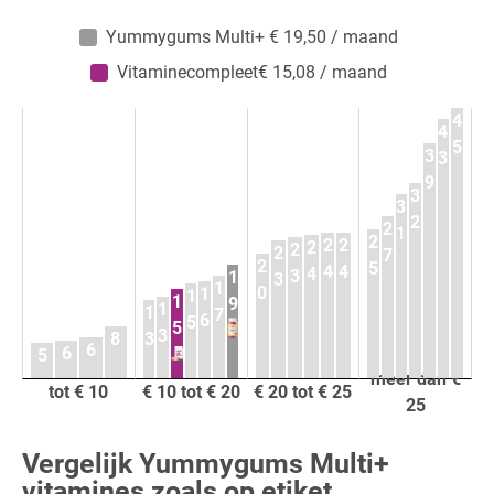
Yummygums Multi+ € 19,50 / maand
Vitaminecompleet€ 15,08 / maand
4
4
5
3
3
9
3
3
2
2
1
2
2
2
2
2
2
7
2
5
4
4
4
3
1
3
1
0
1
1
1
9
1
1
7
6
5
5
3
3
8
6
6
5
meer dan €
tot € 10
€ 10 tot € 20
€ 20 tot € 25
25
Vergelijk Yummygums Multi+
vitamines zoals op etiket