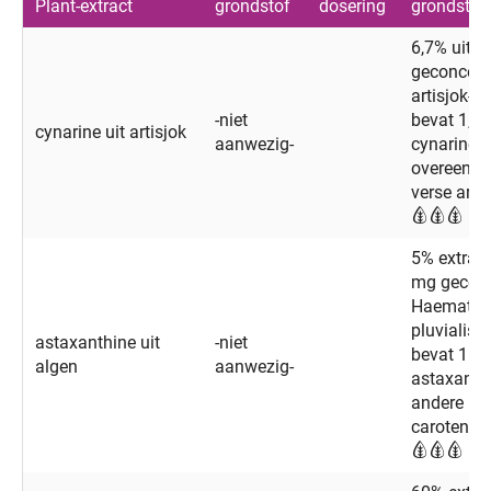
Plant-extract
grondstof
dosering
grondstof
6,7% uit 
geconcent
artisjok-ex
-niet
bevat 1,7
cynarine uit artisjok
aanwezig-
cynarinec
overeen m
verse arti
5% extract
mg geconc
Haematoc
pluvialis a
astaxanthine uit
-niet
bevat 1 m
algen
aanwezig-
astaxanth
andere
carotenoï