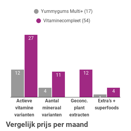
Yummygums Multi+ (17)
Vitaminecompleet (54)
27
12
12
11
4
4
1
Actieve
Aantal
Geconc.
Extra’s +
vitamine
mineraal
plant
superfoods
varianten
varianten
extracten
Vergelijk prijs per maand