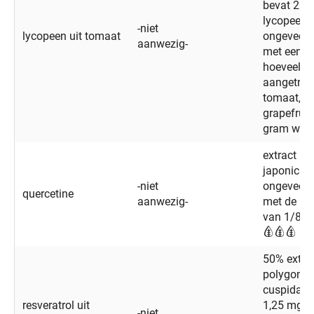
bevat 2 m
lycopeen 
-niet
lycopeen uit tomaat
ongeveer 
aanwezig-
met een
hoeveelhe
aangetroff
tomaat, o
grapefruit
gram wort
extract ui
japonica 
-niet
ongeveer 
quercetine
aanwezig-
met de ho
van 1/8 ve
50% extrac
polygonu
cuspidatu
resveratrol uit
1,25 mg re
-niet