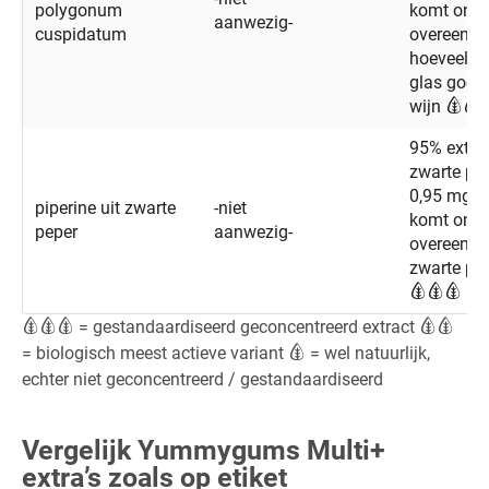
polygonum
komt onge
aanwezig-
cuspidatum
overeen m
hoeveelhe
glas goed
wijn
95% extrac
zwarte pep
0,95 mg p
piperine uit zwarte
-niet
komt onge
peper
aanwezig-
overeen m
zwarte pe
= gestandaardiseerd geconcentreerd extract
= biologisch meest actieve variant
= wel natuurlijk,
echter niet geconcentreerd / gestandaardiseerd
Vergelijk Yummygums Multi+
extra’s zoals op etiket