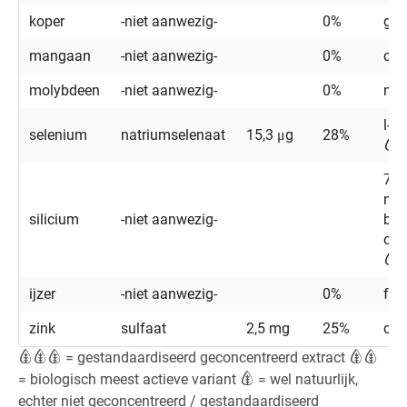
koper
-niet aanwezig-
0%
glu
mangaan
-niet aanwezig-
0%
cit
molybdeen
-niet aanwezig-
0%
nat
l-m
selenium
natriumselenaat
15,3 μg
28%
70%
mg
silicium
-niet aanwezig-
bev
org
ijzer
-niet aanwezig-
0%
fu
zink
sulfaat
2,5 mg
25%
cit
= gestandaardiseerd geconcentreerd extract
= biologisch meest actieve variant
= wel natuurlijk,
echter niet geconcentreerd / gestandaardiseerd