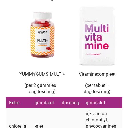
YUMMYGUMS MULTI+
Vitaminecompleet
(per 2 gummies =
(per tablet =
dagdosering)
dagdosering)
Extra
grondstof
dosering
grondstof
d
rijk aan oa
chlorophyl,
chlorella
-niet
phycocyaninen