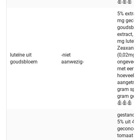
5% extract
mg gecon
goudsblo
extract, b
mg luteïn
Zeaxanthi
luteïne uit
-niet
(0,02mg).
goudsbloem
aanwezig-
ongeveer 
met een
hoeveelhe
aangetroff
gram spin
gram gele
gestandaa
5% uit 40
geconcent
tomaat ext