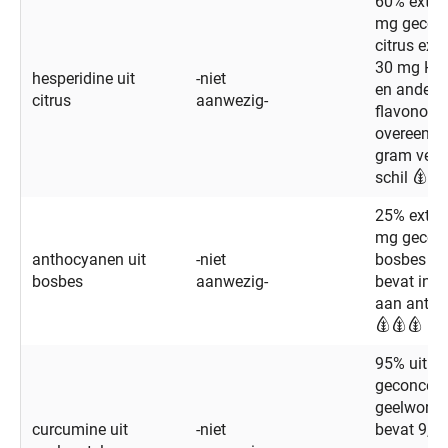
60% extrac
mg geconc
citrus extr
30 mg Hes
hesperidine uit
-niet
en andere 
citrus
aanwezig-
flavonoid
overeen m
gram verse
schil
25% extrac
mg geconc
anthocyanen uit
-niet
bosbes ext
bosbes
aanwezig-
bevat in t
aan anth
95% uit 1
geconcent
geelwortel
curcumine uit
-niet
bevat 9,5