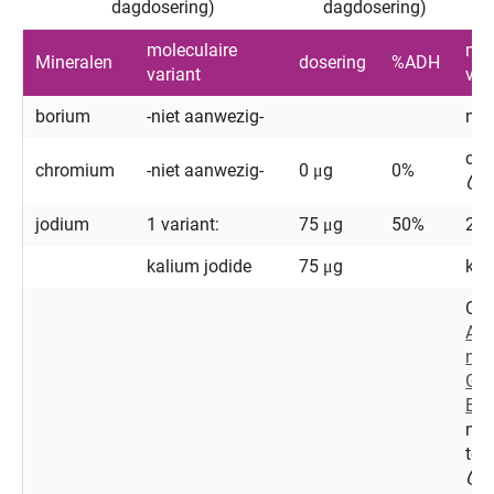
dagdosering)
dagdosering)
moleculaire
mol
Mineralen
dosering
%ADH
variant
var
borium
-niet aanwezig-
nat
chr
chromium
-niet aanwezig-
0 μg
0%
jodium
1 variant:
75 μg
50%
2 v
kalium jodide
75 μg
kal
Org
Asc
no
Ge
Bio
nat
tot