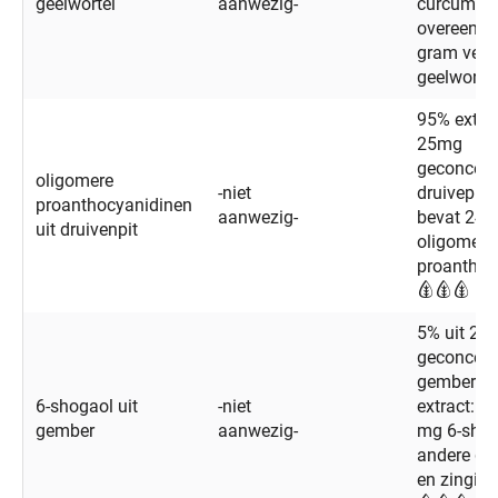
geelwortel
aanwezig-
curcumin
overeen 
gram vers
geelworte
95% extrac
25mg
geconcent
oligomere
-niet
druivepit-e
proanthocyanidinen
aanwezig-
bevat 24 
uit druivenpit
oligomere
proanthoc
5% uit 25
geconcent
gemberwor
6-shogaol uit
-niet
extract: b
gember
aanwezig-
mg 6-shog
andere gi
en zingib