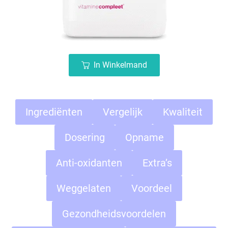
In Winkelmand
Ingrediënten
Vergelijk
Kwaliteit
Dosering
Opname
Anti-oxidanten
Extra’s
Weggelaten
Voordeel
Gezondheidsvoordelen