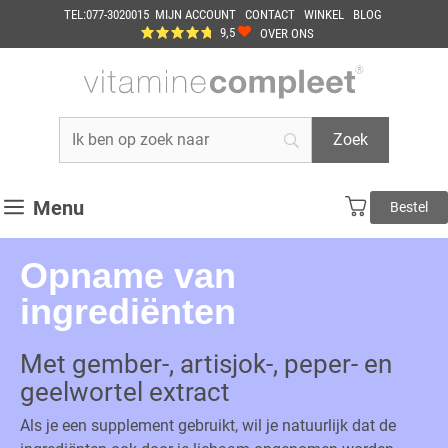
Ga
TEL:077-3020015
MIJN ACCOUNT
CONTACT
WINKEL
BLOG
naar
9,5
OVER ONS
de
inhoud
Menu
Bestel
Opname van
ingrediënten
Met gember-, artisjok-, peper- en
geelwortel extract
Als je een supplement gebruikt, wil je natuurlijk dat de