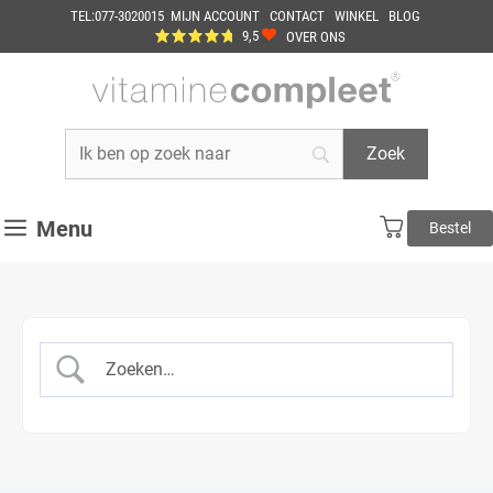
Ga
TEL:077-3020015
MIJN ACCOUNT
CONTACT
WINKEL
BLOG
naar
9,5
OVER ONS
de
inhoud
Menu
Bestel