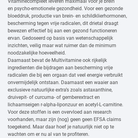
Vitaminecompleet leveren maximaal voor je brein
en psycho-emotionele gezondheid. Voor een gezonde
bloeddruk, productie van brein- en schildklierhormonen,
bescherming tegen vrije radicalen, dit drietal draagt
bewezen effectief bij aan een gezond functioneren
ervan. Gedoseerd op basis van wetenschappelijk
inzichten, veilig maar wat ruimer dan de minimum
noodzakelijke hoeveelheid.
Daarnaast bevat de Multivitamine ook rijkelijk
ingredienten die bijdragen aan bescherming vrije
radicalen die bij een orgaan dat veel energie verbruikt
onvermijdelijk ontstaan. Daarnaast een waaier aan
exclusieve natuurlijke extra’s zoals astaxanthine,
druivepit- of curcuma- of gemberextract en
lichaamseigen r-alpha-liponzuur en acetyl-L-carnitine.
Voor deze stoffen is een overvloed aan research
voorhanden, maar zijn (nog) geen geen EFSA claims
toegekend. Maar daar hoef je natuurlijk niet op te
wachten om er nu al van te profiteren.