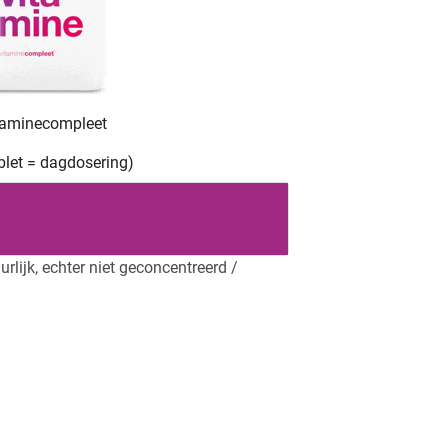
taminecompleet
ablet = dagdosering)
rlijk, echter niet geconcentreerd /