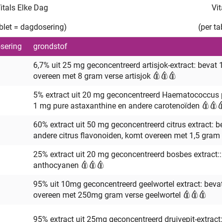
itals Elke Dag
Vi
ablet = dagdosering)
(per t
sering
grondstof
6,7% uit 25 mg geconcentreerd artisjok-extract: bevat
overeen met 8 gram verse artisjok
5% extract uit 20 mg geconcentreerd Haematococcus pl
1 mg pure astaxanthine en andere carotenoïden
60% extract uit 50 mg geconcentreerd citrus extract: 
andere citrus flavonoiden, komt overeen met 1,5 gram 
25% extract uit 20 mg geconcentreerd bosbes extract::
anthocyanen
95% uit 10mg geconcentreerd geelwortel extract: bev
overeen met 250mg gram verse geelwortel
95% extract uit 25mg geconcentreerd druivepit-extrac