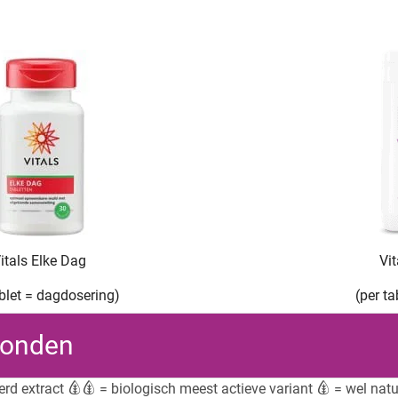
itals Elke Dag
Vi
ablet = dagdosering)
(per t
vonden
erd extract
= biologisch meest actieve variant
= wel natuu