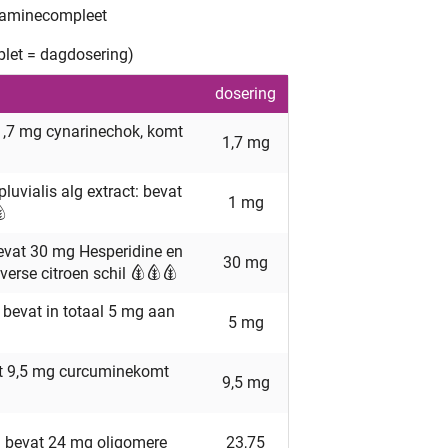
taminecompleet
ablet = dagdosering)
dosering
 1,7 mg cynarinechok, komt
1,7 mg
uvialis alg extract: bevat
1 mg
bevat 30 mg Hesperidine en
30 mg
verse citroen schil
 bevat in totaal 5 mg aan
5 mg
at 9,5 mg curcuminekomt
9,5 mg
t: bevat 24 mg oligomere
23,75