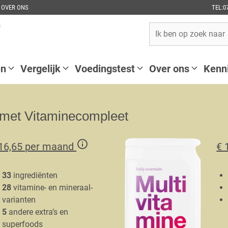
OVER ONS
TEL:0
en
Vergelijk
Voedingstest
Over ons
Kenn
g met Vitaminecompleet
 16,65 per maand
€ 
33
ingrediënten
28
vitamine- en mineraal-
varianten
5
andere extra’s en
superfoods