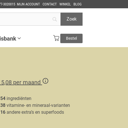
77-3020015
MIJN ACCOUNT
CONTACT
WINKEL
BLOG
isbank
Bestel
15,08 per maand
54
ingrediënten
38
vitamine- en mineraal-varianten
16
andere extra’s en superfoods