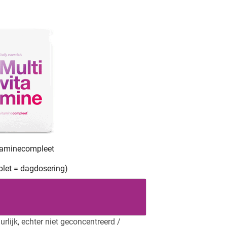
taminecompleet
ablet = dagdosering)
rlijk, echter niet geconcentreerd /