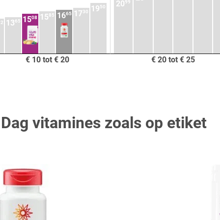
99
20
50
19
30
17
65
16
85
15
08
15
65
13
32
€ 10 tot € 20
€ 20 tot € 25
e Dag vitamines zoals op etiket