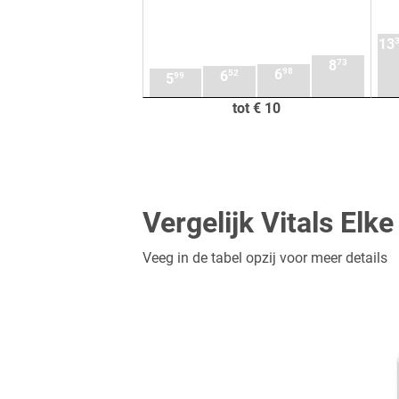
13
73
8
98
6
52
6
99
5
tot € 10
Vergelijk Vitals Elk
Veeg in de tabel opzij voor meer details