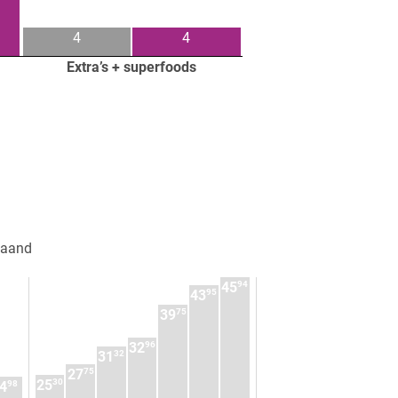
4
4
Extra’s + superfoods
maand
94
45
95
43
75
39
96
32
32
31
75
27
30
25
98
4