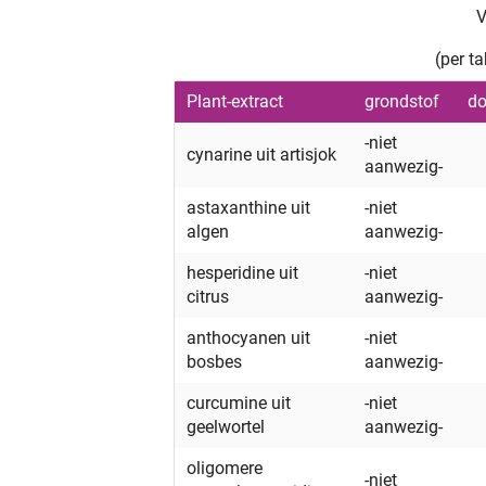
V
(per t
Plant-extract
grondstof
do
-niet
cynarine uit artisjok
aanwezig-
astaxanthine uit
-niet
algen
aanwezig-
hesperidine uit
-niet
citrus
aanwezig-
anthocyanen uit
-niet
bosbes
aanwezig-
curcumine uit
-niet
geelwortel
aanwezig-
oligomere
-niet