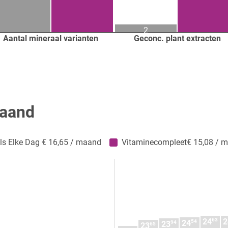
2
Aantal mineraal varianten
Geconc. plant extracten
maand
als Elke Dag € 16,65 / maand
Vitaminecompleet€ 15,08 / 
63
24
2
54
24
94
23
65
23