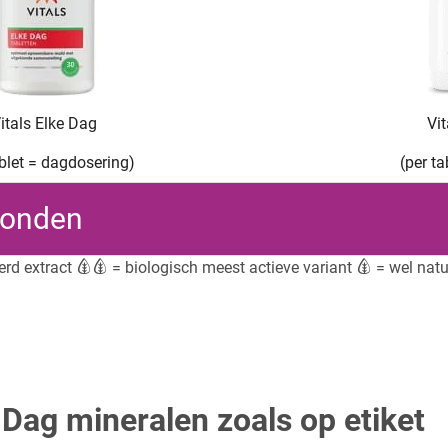
itals Elke Dag
Vi
ablet = dagdosering)
(per t
vonden
erd extract
= biologisch meest actieve variant
= wel natuu
e Dag mineralen zoals op etiket