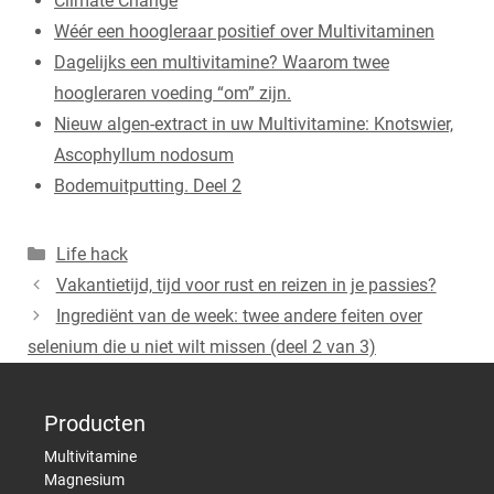
Climate Change
Wéér een hoogleraar positief over Multivitaminen
Dagelijks een multivitamine? Waarom twee
hoogleraren voeding “om” zijn.
Nieuw algen-extract in uw Multivitamine: Knotswier,
Ascophyllum nodosum
Bodemuitputting. Deel 2
Categorieën
Life hack
Vakantietijd, tijd voor rust en reizen in je passies?
Ingrediënt van de week: twee andere feiten over
selenium die u niet wilt missen (deel 2 van 3)
Producten
Multivitamine
Magnesium