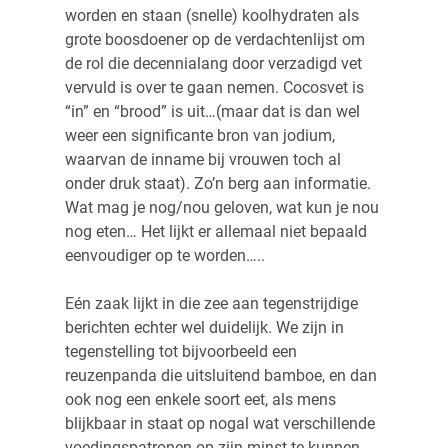
worden en staan (snelle) koolhydraten als
grote boosdoener op de verdachtenlijst om
de rol die decennialang door verzadigd vet
vervuld is over te gaan nemen. Cocosvet is
“in” en “brood” is uit…(maar dat is dan wel
weer een significante bron van jodium,
waarvan de inname bij vrouwen toch al
onder druk staat). Zo’n berg aan informatie.
Wat mag je nog/nou geloven, wat kun je nou
nog eten… Het lijkt er allemaal niet bepaald
eenvoudiger op te worden…..
Eén zaak lijkt in die zee aan tegenstrijdige
berichten echter wel duidelijk. We zijn in
tegenstelling tot bijvoorbeeld een
reuzenpanda die uitsluitend bamboe, en dan
ook nog een enkele soort eet, als mens
blijkbaar in staat op nogal wat verschillende
voedingspatronen op zijn minst te kunnen