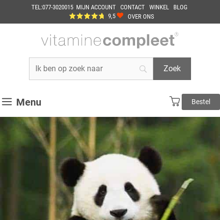
Ga
TEL:077-3020015
MIJN ACCOUNT
CONTACT
WINKEL
BLOG
naar
9,5
OVER ONS
de
inhoud
Menu
Bestel