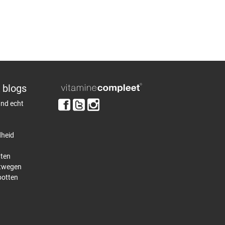
 blogs
and echt
heid
aten
htwegen
botten