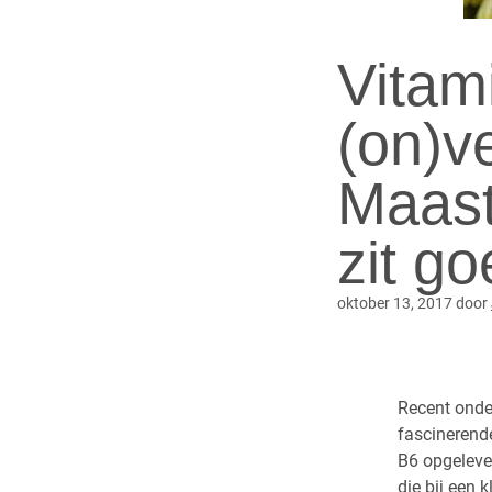
Vitam
(on)ve
Maast
zit go
oktober 13, 2017
door
Recent onder
fascinerend
B6 opgelever
die bij een