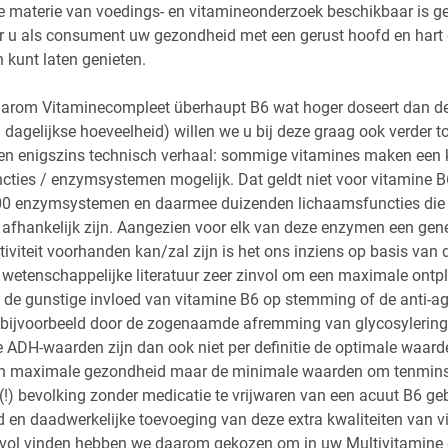
e materie van voedings- en vitamineonderzoek beschikbaar is 
r u als consument uw gezondheid met een gerust hoofd en hart 
 kunt laten genieten.
arom Vitaminecompleet überhaupt B6 wat hoger doseert dan 
dagelijkse hoeveelheid) willen we u bij deze graag ook verder to
een enigszins technisch verhaal: sommige vitamines maken een k
ties / enzymsystemen mogelijk. Dat geldt niet voor vitamine B6
0 enzymsystemen en daarmee duizenden lichaamsfuncties die
 afhankelijk zijn. Aangezien voor elk van deze enzymen een gen
iviteit voorhanden kan/zal zijn is het ons inziens op basis van 
wetenschappelijke literatuur zeer zinvol om een maximale ontp
d de gunstige invloed van vitamine B6 op stemming of de anti-a
n (bijvoorbeeld door de zogenaamde afremming van glycosylering
e ADH-waarden zijn dan ook niet per definitie de optimale waard
jn maximale gezondheid maar de minimale waarden om tenmin
(!) bevolking zonder medicatie te vrijwaren van een acuut B6 g
d en daadwerkelijke toevoeging van deze extra kwaliteiten van 
vol vinden hebben we daarom gekozen om in uw Multivitamine 