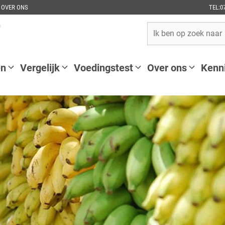
OVER ONS
TEL:0
en
Vergelijk
Voedingstest
Over ons
Kenn