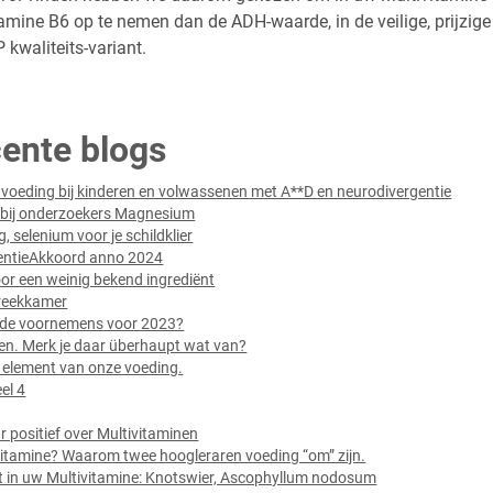
amine B6 op te nemen dan de ADH-waarde, in de veilige, prijzige
P kwaliteits-variant.
ente blogs
n voeding bij kinderen en volwassenen met A**D en neurodivergentie
 bij onderzoekers Magnesium
g, selenium voor je schildklier
ventieAkkoord anno 2024
or een weinig bekend ingrediënt
preekkamer
ede voornemens voor 2023?
en. Merk je daar überhaupt wat van?
element van onze voeding.
el 4
 positief over Multivitaminen
ivitamine? Waarom twee hoogleraren voeding “om” zijn.
t in uw Multivitamine: Knotswier, Ascophyllum nodosum