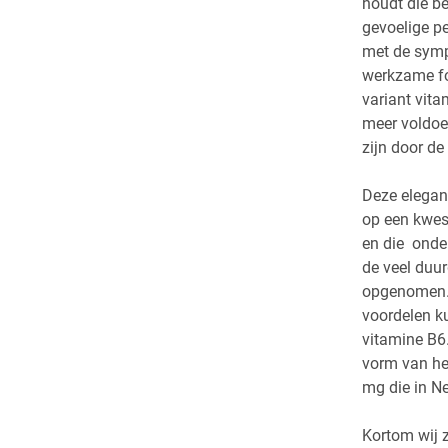
houdt die b
gevoelige p
met de sympt
werkzame fo
variant vita
meer voldoe
zijn door de
Deze elegant
op een kwest
en die onde
de veel duur
opgenomen. I
voordelen k
vitamine B6.
vorm van het
mg die in Ne
Kortom wij z