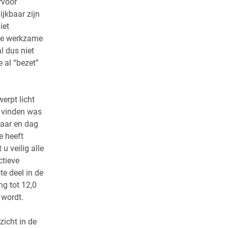
rvoor
jkbaar zijn
iet
 de werkzame
l dus niet
 al “bezet”
erpt licht
e vinden was
jaar en dag
e heeft
u veilig alle
ctieve
te deel in de
ng tot 12,0
 wordt.
zicht in de