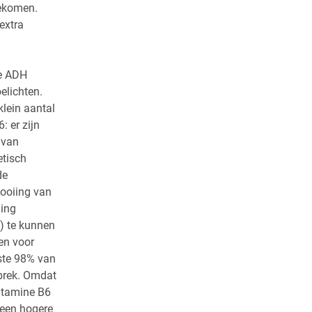
gekomen.
extra
de ADH
elichten.
lein aantal
: er zijn
 van
etisch
de
looiing van
ging
) te kunnen
en voor
ste 98% van
ebrek. Omdat
vitamine B6
een hogere