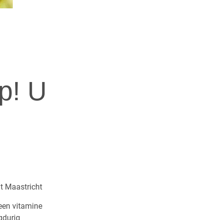
op! U
 een vitamine
gdurig