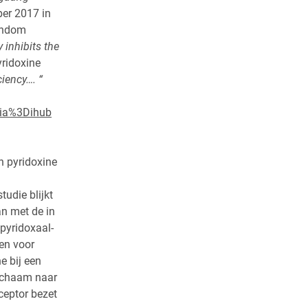
ber 2017 in
rondom
 inhibits the
yridoxine
iency…. “
via%3Dihub
n pyridoxine
tudie blijkt
an met de in
pyridoxaal-
ren voor
e bij een
lichaam naar
ceptor bezet