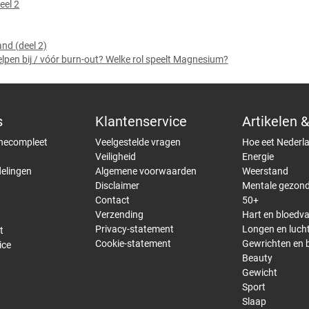
eel 2
and (deel 2)
lpen bij / vóór burn-out? Welke rol speelt Magnesium?
s
Klantenservice
Artikelen &
necompleet
Veelgestelde vragen
Hoe eet Nederl
Veiligheid
Energie
elingen
Algemene voorwaarden
Weerstand
Disclaimer
Mentale gezond
Contact
50+
Verzending
Hart en bloedv
Privacy-statement
Longen en luc
t
Cookie-statement
Gewrichten en 
ice
Beauty
Gewicht
Sport
Slaap