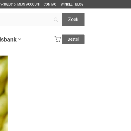
77-3020015
MIJN ACCOUNT
CONTACT
WINKEL
BLOG
isbank
Bestel