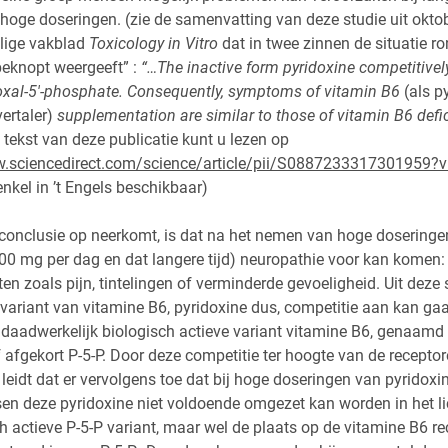
hoge doseringen. (zie de samenvatting van deze studie uit okto
alige vakblad
Toxicology in Vitro
dat in twee zinnen de situatie 
beknopt weergeeft” :
“…The inactive form pyridoxine competitively
doxal-5′-phosphate. Consequently, symptoms of vitamin B6
(als p
ertaler)
supplementation are similar to those of vitamin B6 defic
 tekst van deze publicatie kunt u lezen op
w.sciencedirect.com/science/article/pii/S0887233317301959?
nkel in ’t Engels beschikbaar)
 conclusie op neerkomt, is dat na het nemen van hoge doseringe
00 mg per dag en dat langere tijd) neuropathie voor kan komen:
n zoals pijn, tintelingen of verminderde gevoeligheid. Uit deze s
variant van vitamine B6, pyridoxine dus, competitie aan kan ga
 daadwerkelijk biologisch actieve variant vitamine B6, genaamd 
f afgekort P-5-P. Door deze competitie ter hoogte van de recepto
leidt dat er vervolgens toe dat bij hoge doseringen van pyridoxin
en deze pyridoxine niet voldoende omgezet kan worden in het 
h actieve P-5-P variant, maar wel de plaats op de vitamine B6 re