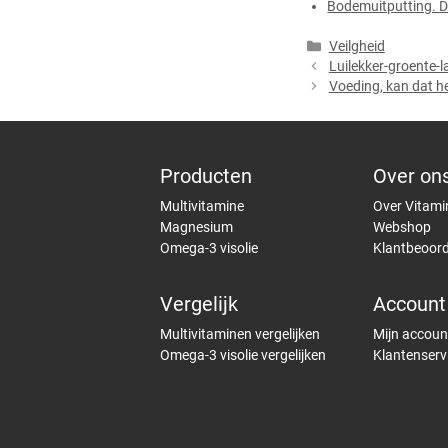
Bodemuitputting. D
Categorieën
Veilgheid
Luilekker-groente-l
Voeding, kan dat he
Producten
Over on
Multivitamine
Over Vitami
Magnesium
Webshop
Omega-3 visolie
Klantbeoord
Vergelijk
Account
Multivitaminen vergelijken
Mijn accoun
Omega-3 visolie vergelijken
Klantenserv