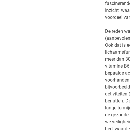
fascinerend
Inzicht waa
voordeel van
De reden wa
(aanbevolen 
Ook dat is 
lichaamsfunc
meer dan 30
vitamine B6
bepaalde act
voorhanden 
bijvoorbeel
activiteite
benutten. D
lange termi
de gezonde 
we veilighei
heel waarde