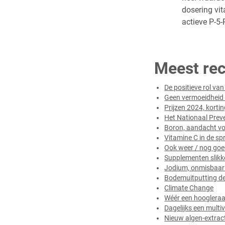
dosering vit
actieve P-5-
Meest rec
De positieve rol va
Geen vermoeidheid
Prijzen 2024, kortin
Het Nationaal Pre
Boron, aandacht vo
Vitamine C in de s
Ook weer / nog go
Supplementen slikk
Jodium, onmisbaar 
Bodemuitputting de
Climate Change
Wéér een hoogleraar
Dagelijks een mult
Nieuw algen-extrac