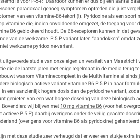
estemd is voor P-5-P. Daardoor kunnen er dus bij een aantal daa
ersonen paradoxaal genoeg symptomen optreden die juist vergeli
omen van een vitamine-B6-tekort (!). Pyridoxine als een soort n
p-vitamine die, indien onvoldoende omgezet, de toegang voor
mine B6 geblokkeerd houdt. De B6-receptoren kunnen in dat geva
nde van de werkzame P-5-P variant laten “aandokken” omdat ze
 niet werkzame pyridoxine-variant.
 uitgevoerde studie van onze eigen universiteit van Maastricht w
ie die de laatste jaren met enige regelmaat in de media terug t
rbouwt waarom Vitaminecompleet in de Multivitamine al sinds 
dere biologisch actieve variant vitamine B6 P-5-P in haar formul
n een aanzienlijk hogere dosis dan de pyridoxine variant, zodat 
unt genieten van een wat hogere dosering van deze biologisch a
 Bovendien: wij blijven met
10 mg vitamine B6
(voor het overgro
 actieve P-5-P) daarbij overigens onder de veilig geachte doseri
derland (overigens voor vitamine B6 als pyridoxine) gehanteerd
ijn met deze studie zeer verheugd dat er weer een stukje extra in