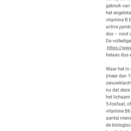
gebruik van 
het engelst
vitamine B 
active pyri
dus – noot v
De volledige
.
https://ww
helaas dus e
Waar het in
(meer dan 1
zenuwklachte
nu dat deze 
het lichaam
5-fosfaat, o
vitamine B6 
aantal mens
de biologisc