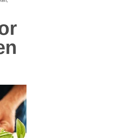
ken,
or
en