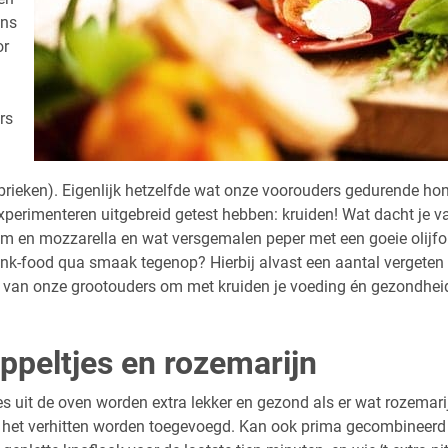
ans
or
rs
abrieken). Eigenlijk hetzelfde wat onze voorouders gedurende ho
xperimenteren uitgebreid getest hebben: kruiden! Wat dacht je 
um en mozzarella en wat versgemalen peper met een goeie olijfol
nk-food qua smaak tegenop? Hierbij alvast een aantal vergeten t
g van onze grootouders om met kruiden je voeding én gezondheid 
ppeltjes en rozemarijn
s uit de oven worden extra lekker en gezond als er wat rozemarij
ns het verhitten worden toegevoegd. Kan ook prima gecombineer