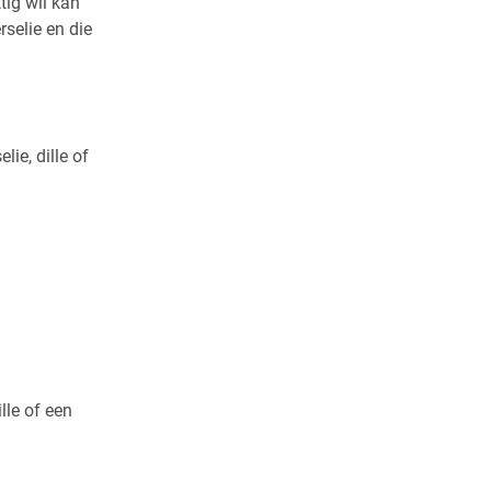
tig wil kan
selie en die
ie, dille of
lle of een