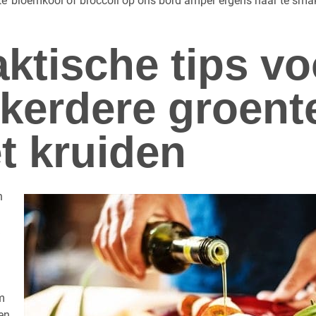
hte’ bloemkool of broccoli op ons bord amper ergens naar te sma
aktische tips vo
kkerdere groent
t kruiden
n
m
en