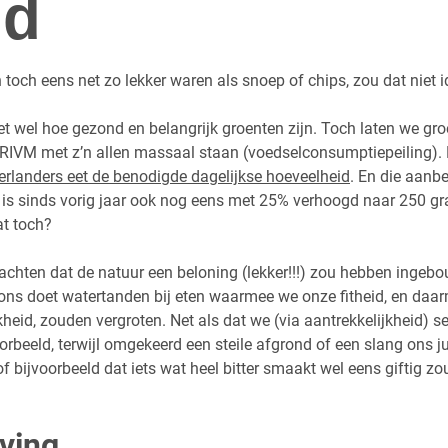
nd
 toch eens net zo lekker waren als snoep of chips, zou dat niet i
t wel hoe gezond en belangrijk groenten zijn. Toch laten we gr
 RIVM met z’n allen massaal staan (voedselconsumptiepeiling)
erlanders eet de benodigde dagelijkse hoeveelheid
. En die aanb
 is sinds vorig jaar ook nog eens met 25% verhoogd naar 250 gr
t toch?
achten dat de natuur een beloning (lekker!!!) zou hebben ingeb
ons doet watertanden bij eten waarmee we onze fitheid, en daa
kheid, zouden vergroten. Net als dat we (via aantrekkelijkheid) se
orbeeld, terwijl omgekeerd een steile afgrond of een slang ons j
f bijvoorbeeld dat iets wat heel bitter smaakt wel eens giftig z
ving