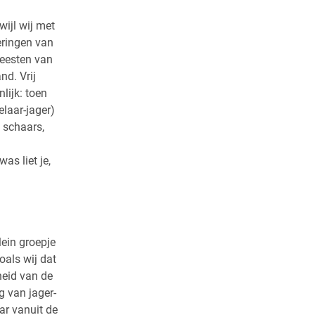
wijl wij met
eringen van
meesten van
nd. Vrij
lijk: toen
laar-jager)
 schaars,
as liet je,
lein groepje
oals wij dat
heid van de
 van jager-
ar vanuit de