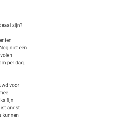
deaal zijn?
oenten
. Nog
niet één
evolen
am per dag.
ouwd voor
rmee
ks fijn
uist angst
ou kunnen