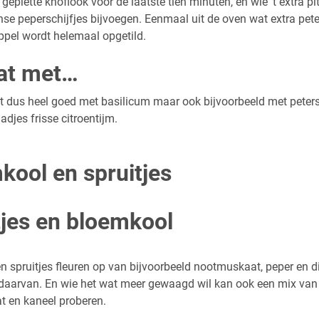
 geplette knoflook voor de laatste tien minuten, en wie ‘t extra pit
se peperschijfjes bijvoegen. Eenmaal uit de oven wat extra peter
ppel wordt helemaal opgetild.
at met…
dus heel goed met basilicum maar ook bijvoorbeeld met petersel
adjes frisse citroentijm.
kool en spruitjes
tjes en bloemkool
 spruitjes fleuren op van bijvoorbeeld nootmuskaat, peper en di
daarvan. En wie het wat meer gewaagd wil kan ook een mix van
 en kaneel proberen.