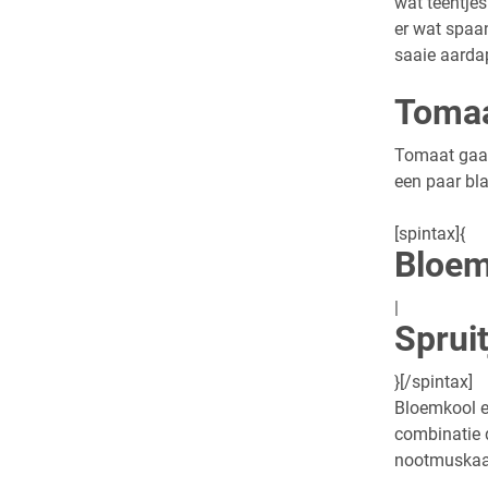
wat teentjes
er wat spaan
saaie aarda
Toma
Tomaat gaat 
een paar bla
[spintax]{
Bloem
|
Sprui
}[/spintax]
Bloemkool en
combinatie 
nootmuskaat