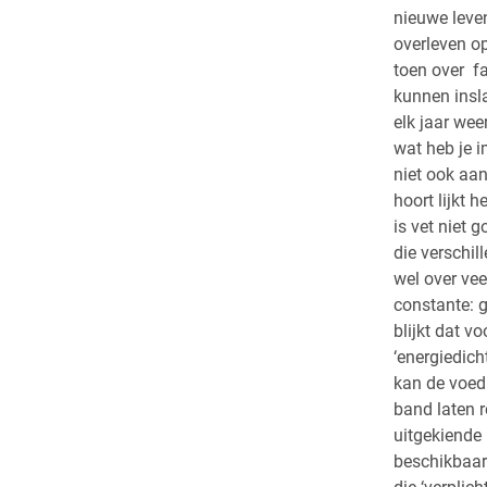
nieuwe leve
overleven op
toen over fa
kunnen insla
elk jaar we
wat heb je i
niet ook aan
hoort lijkt 
is vet niet 
die verschi
wel over vee
constante: 
blijkt dat v
‘energiedich
kan de voedi
band laten r
uitgekiende 
beschikbaar