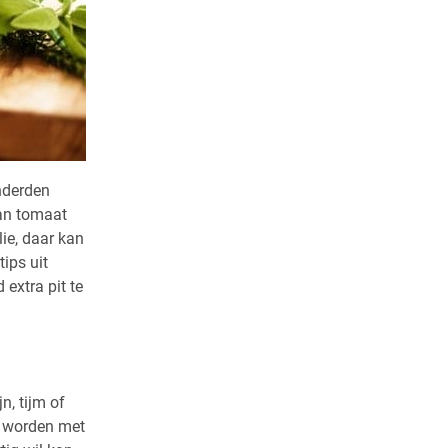
nderden
van tomaat
ie, daar kan
ips uit
extra pit te
n, tijm of
d worden met