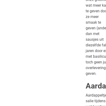
wat meer k
te geven do
ze meer
smaak te
geven (ande
dan met
sausjes uit
diezelfde f
jaren door e
met basilic
toch geen ju
overleverin
geven.
Aarda
Aardappeltje
salie tijde