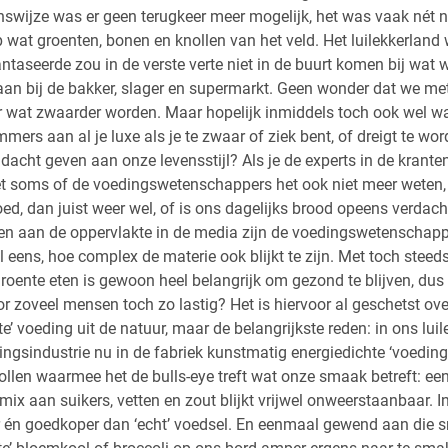
nswijze was er geen terugkeer meer mogelijk, het was vaak nét 
 wat groenten, bonen en knollen van het veld. Het luilekkerlan
ntaseerde zou in de verste verte niet in de buurt komen bij wat 
an bij de bakker, slager en supermarkt. Geen wonder dat we met
er wat zwaarder worden. Maar hopelijk inmiddels toch ook wel wa
mmers aan al je luxe als je te zwaar of ziek bent, of dreigt te wo
dacht geven aan onze levensstijl? Als je de experts in de kranten
het soms of de voedingswetenschappers het ook niet meer weten,
goed, dan juist weer wel, of is ons dagelijks brood opeens verda
llen aan de oppervlakte in de media zijn de voedingswetenschapp
l eens, hoe complex de materie ook blijkt te zijn. Met toch steed
groente eten is gewoon heel belangrijk om gezond te blijven, d
oor zoveel mensen toch zo lastig? Het is hiervoor al geschetst ove
te’ voeding uit de natuur, maar de belangrijkste reden: in ons lui
ngsindustrie nu in de fabriek kunstmatig energiedichte ‘voeding
ollen waarmee het de bulls-eye treft wat onze smaak betreft: ee
mix aan suikers, vetten en zout blijkt vrijwel onweerstaanbaar. I
 én goedkoper dan ‘echt’ voedsel. En eenmaal gewend aan die s