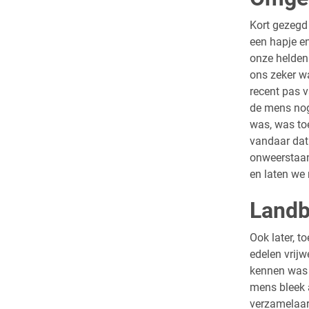
Kort gezegd 
een hapje e
onze helden
ons zeker wa
recent pas v
de mens nog
was, was toe
vandaar dat
onweerstaanb
en laten we n
Land
Ook later, t
edelen vrijw
kennen was n
mens bleek 
verzamelaar