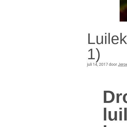
Luile
1)
juli 14, 2017
door
Jero
Dr
lu