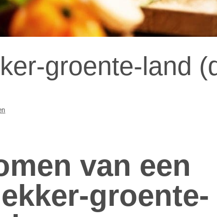
kker-groente-land (
en
omen van een
ilekker-groente-