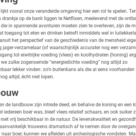
lijkt vooral onze veranderde omgeving hier een rol te spelen. Ter
n drankje op de bank liggen te Netflixen, meelevend met de ontb
 die in spannende avonturen moeten zien te overleven, zijn de 
t toegang tot eten en drinken betreft inmiddels wel in luilekkerla
anuit het perspectief van de geschiedenis van de mensheid eigen
 jager-verzamelaar (of waarschijnlijk accurater nog een verzame
gang tot eiwitrijke voeding (vlees) en koolhydraten (honing) erg
 we zulke zogenoemde “energiedichte voeding” nog altijd zo
aar lekker vinden: zo’n buitenkans als die al eens voorhanden w
og altijd, écht niet lopen.
bouw
oen de landbouw zijn intrede deed, en behalve de koning en een k
el iedereen boer was, bleef vlees relatief schaars, en ook suiker z
iet vrij beschikbaar in de natuur. De levenskwaliteit en gezond
aanvankelijk trouwens dramatisch af te nemen door de overgang
 naar boer, kunnen we afleiden uit archeologische vondsten. Ma