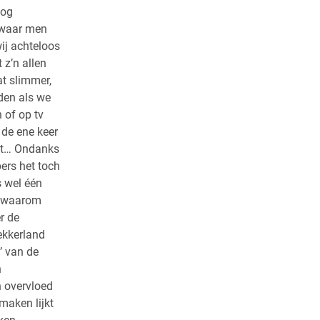
nog
d waar men
wij achteloos
 z’n allen
t slimmer,
rden als we
 of op tv
 de ene keer
cht… Ondanks
ers het toch
s wel één
us waarom
r de
lekkerland
’ van de
n
n overvloed
maken lijkt