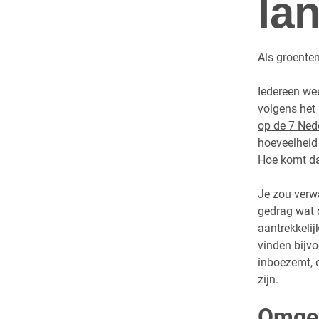
la
Als groenten
Iedereen wee
volgens het
op de 7 Ned
hoeveelheid
Hoe komt da
Je zou verw
gedrag wat 
aantrekkelij
vinden bijvo
inboezemt, o
zijn.
Omge