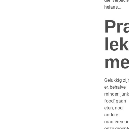
die ‘verplic
helaas…
Pr
le
me
Gelukkig zij
er, behalve
minder ‘junk
food’ gaan
eten, nog
andere
manieren o
onze groent