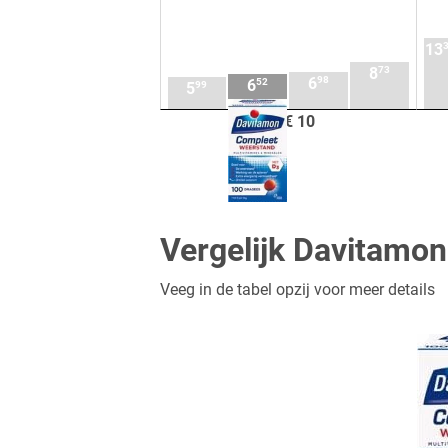
13
73
8
98
6
52
6
99
5
tot € 10
Vergelijk Davitamon
Veeg in de tabel opzij voor meer details