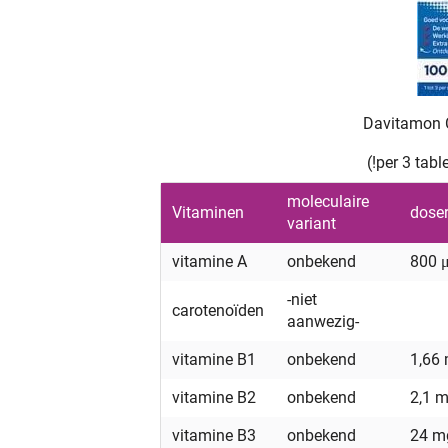
Davitamon 
(!per 3 tab
moleculaire
Vitaminen
doser
variant
vitamine A
onbekend
800 
-niet
carotenoïden
aanwezig-
vitamine B1
onbekend
1,66
vitamine B2
onbekend
2,1 
vitamine B3
onbekend
24 m