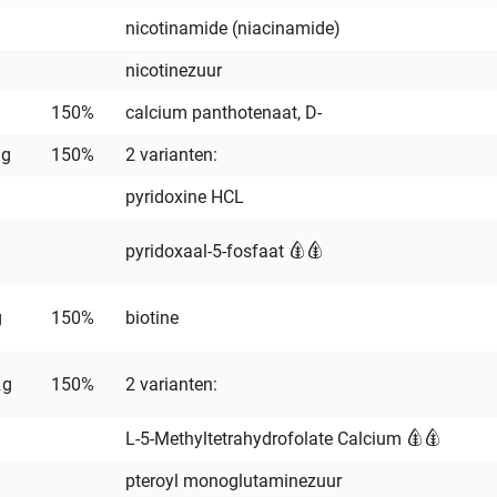
nicotinamide (niacinamide)
nicotinezuur
150%
calcium panthotenaat, D-
mg
150%
2 varianten:
pyridoxine HCL
pyridoxaal-5-fosfaat
g
150%
biotine
μg
150%
2 varianten:
L-5-Methyltetrahydrofolate Calcium
pteroyl monoglutaminezuur