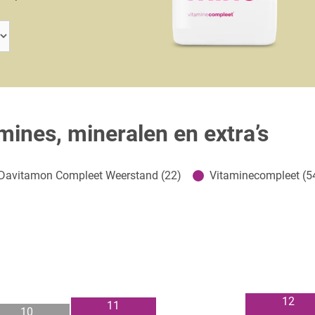
amines, mineralen en extra’s
Davitamon Compleet Weerstand (22)
Vitaminecompleet (5
12
11
10