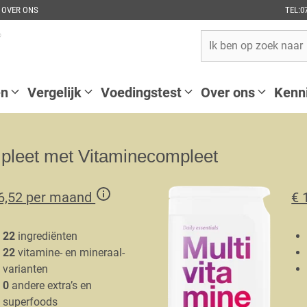
OVER ONS
TEL:0
en
Vergelijk
Voedingstest
Over ons
Kenn
pleet met Vitaminecompleet
 6,52 per maand
€ 
22
ingrediënten
22
vitamine- en mineraal-
varianten
0
andere extra’s en
superfoods