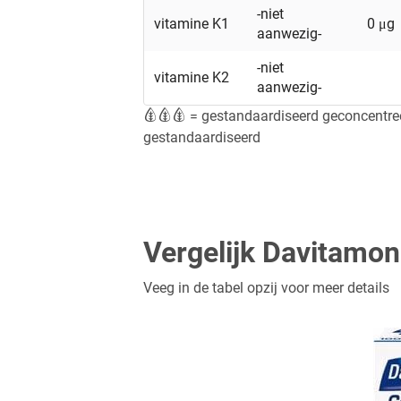
-niet
vitamine K1
0 μg
aanwezig-
-niet
vitamine K2
aanwezig-
= gestandaardiseerd geconcentre
gestandaardiseerd
Vergelijk Davitamon
Veeg in de tabel opzij voor meer details