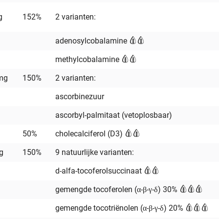
g
152%
2 varianten:
adenosylcobalamine
methylcobalamine
mg
150%
2 varianten:
ascorbinezuur
ascorbyl-palmitaat (vetoplosbaar)
50%
cholecalciferol (D3)
g
150%
9 natuurlijke varianten:
d-alfa-tocoferolsuccinaat
gemengde tocoferolen (α-β-γ-δ) 30%
gemengde tocotriënolen (α-β-γ-δ) 20%