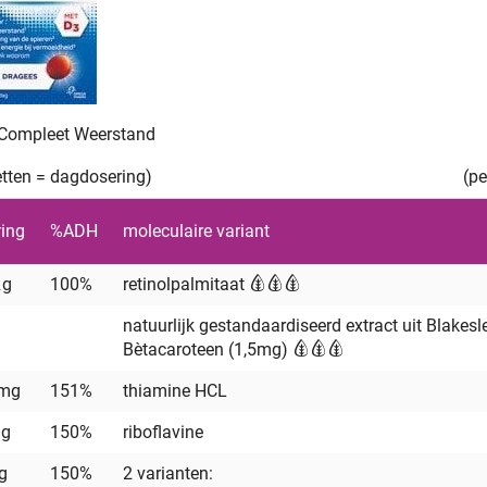
Compleet Weerstand
letten = dagdosering)
(pe
ing
%ADH
moleculaire variant
μg
100%
retinolpalmitaat
natuurlijk gestandaardiseerd extract uit Blakesl
Bètacaroteen (1,5mg)
 mg
151%
thiamine HCL
mg
150%
riboflavine
g
150%
2 varianten: