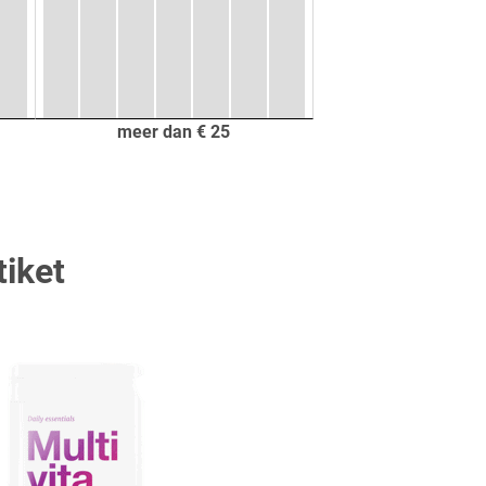
meer dan € 25
tiket