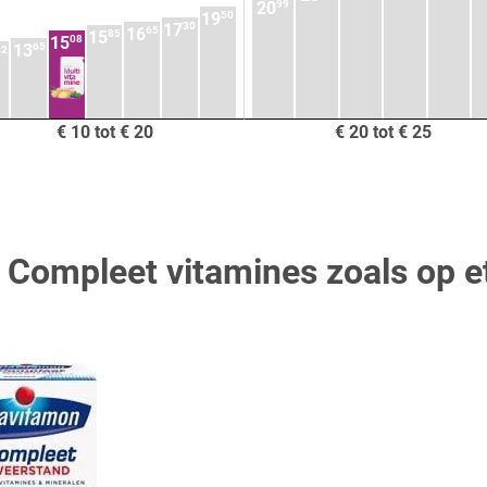
99
20
50
19
30
17
65
16
85
15
08
15
65
13
32
€ 10 tot € 20
€ 20 tot € 25
 Compleet vitamines zoals op e