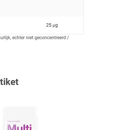
25 μg
rlijk, echter niet geconcentreerd /
tiket