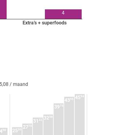
4
Extra’s + superfoods
5,08 / maand
94
45
95
43
75
39
96
32
32
31
75
27
30
25
98
4