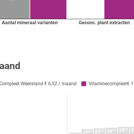
Aantal mineraal varianten
Geconc. plant extracten
maand
Compleet Weerstand € 6,52 / maand
Vitaminecompleet€ 1
63
24
2
54
24
94
23
65
23