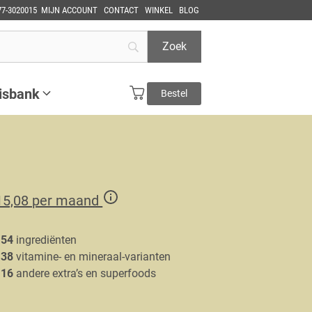
77-3020015
MIJN ACCOUNT
CONTACT
WINKEL
BLOG
isbank
Bestel
15,08 per maand
54
ingrediënten
38
vitamine- en mineraal-varianten
16
andere extra’s en superfoods