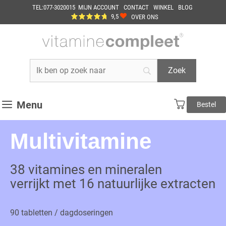
Ga
TEL:077-3020015
MIJN ACCOUNT
CONTACT
WINKEL
BLOG
naar
9,5
OVER ONS
de
inhoud
Menu
Bestel
Multivitamine
38 vitamines en mineralen
verrijkt met 16 natuurlijke extracten
90 tabletten / dagdoseringen