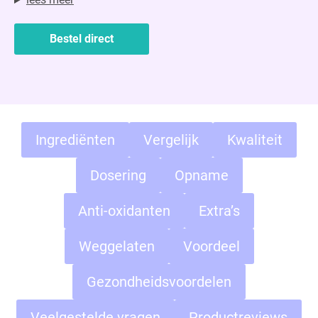
Bestel direct
Ingrediënten
Vergelijk
Kwaliteit
Dosering
Opname
Anti-oxidanten
Extra’s
Weggelaten
Voordeel
Gezondheidsvoordelen
Veelgestelde vragen
Productreviews